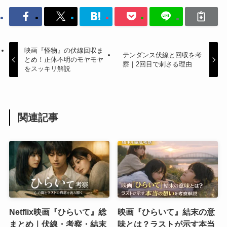
映画『怪物』の伏線回収ま
テンダンス伏線と回収を考
とめ！正体不明のモヤモヤ
察｜2回目で刺さる理由
をスッキリ解説
関連記事
Netflix映画『ひらいて』総
映画『ひらいて』結末の意
まとめ｜伏線・考察・結末
味とは？ラストが示す本当